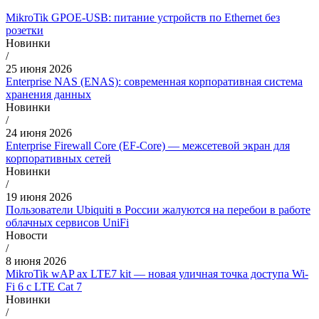
MikroTik GPOE-USB: питание устройств по Ethernet без
розетки
Новинки
/
25 июня 2026
Enterprise NAS (ENAS): современная корпоративная система
хранения данных
Новинки
/
24 июня 2026
Enterprise Firewall Core (EF-Core) — межсетевой экран для
корпоративных сетей
Новинки
/
19 июня 2026
Пользователи Ubiquiti в России жалуются на перебои в работе
облачных сервисов UniFi
Новости
/
8 июня 2026
MikroTik wAP ax LTE7 kit — новая уличная точка доступа Wi-
Fi 6 с LTE Cat 7
Новинки
/