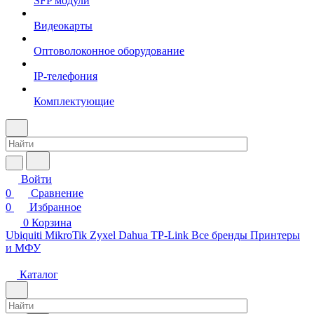
SFP модули
Видеокарты
Оптоволоконное оборудование
IP-телефония
Комплектующие
Войти
0
Сравнение
0
Избранное
0
Корзина
Ubiquiti
MikroTik
Zyxel
Dahua
TP-Link
Все бренды
Принтеры
и МФУ
Каталог