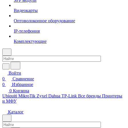
SFP модули
Видеокарты
Оптоволоконное оборудование
IP-телефония
Комплектующие
Войти
0
Сравнение
0
Избранное
0
Корзина
Ubiquiti
MikroTik
Zyxel
Dahua
TP-Link
Все бренды
Принтеры
и МФУ
Каталог