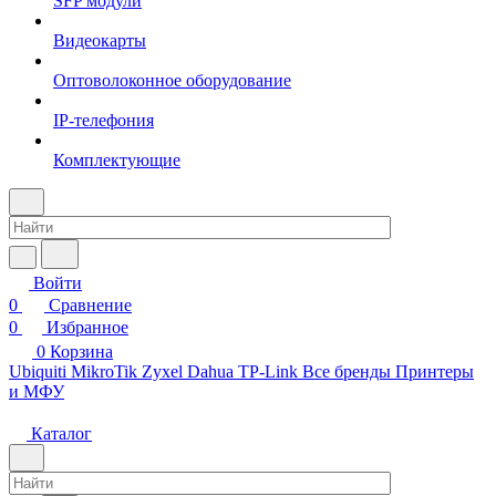
SFP модули
Видеокарты
Оптоволоконное оборудование
IP-телефония
Комплектующие
Войти
0
Сравнение
0
Избранное
0
Корзина
Ubiquiti
MikroTik
Zyxel
Dahua
TP-Link
Все бренды
Принтеры
и МФУ
Каталог