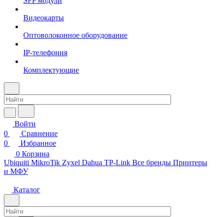
SFP модули
Видеокарты
Оптоволоконное оборудование
IP-телефония
Комплектующие
Войти
0
Сравнение
0
Избранное
0
Корзина
Ubiquiti
MikroTik
Zyxel
Dahua
TP-Link
Все бренды
Принтеры
и МФУ
Каталог