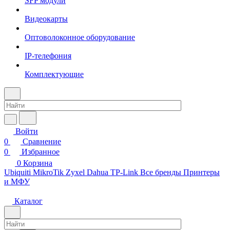
SFP модули
Видеокарты
Оптоволоконное оборудование
IP-телефония
Комплектующие
Войти
0
Сравнение
0
Избранное
0
Корзина
Ubiquiti
MikroTik
Zyxel
Dahua
TP-Link
Все бренды
Принтеры
и МФУ
Каталог