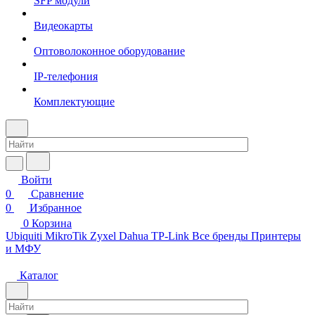
SFP модули
Видеокарты
Оптоволоконное оборудование
IP-телефония
Комплектующие
Войти
0
Сравнение
0
Избранное
0
Корзина
Ubiquiti
MikroTik
Zyxel
Dahua
TP-Link
Все бренды
Принтеры
и МФУ
Каталог