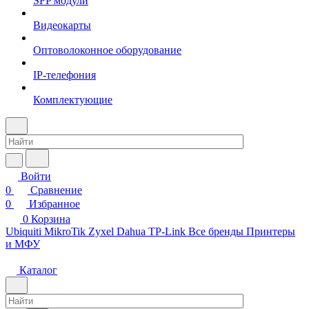
SFP модули
Видеокарты
Оптоволоконное оборудование
IP-телефония
Комплектующие
Войти
0
Сравнение
0
Избранное
0
Корзина
Ubiquiti
MikroTik
Zyxel
Dahua
TP-Link
Все бренды
Принтеры
и МФУ
Каталог