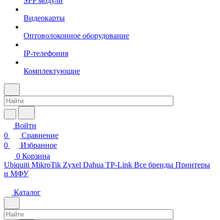
SFP модули
Видеокарты
Оптоволоконное оборудование
IP-телефония
Комплектующие
Войти
0
Сравнение
0
Избранное
0
Корзина
Ubiquiti
MikroTik
Zyxel
Dahua
TP-Link
Все бренды
Принтеры
и МФУ
Каталог