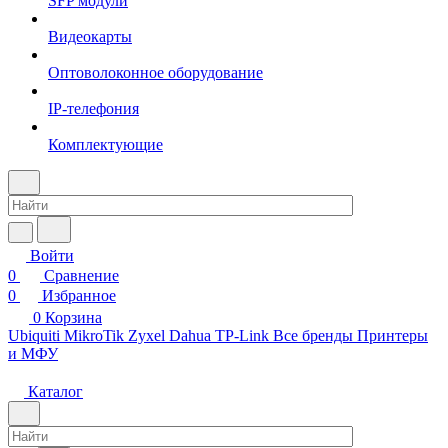
SFP модули
Видеокарты
Оптоволоконное оборудование
IP-телефония
Комплектующие
Войти
0
Сравнение
0
Избранное
0
Корзина
Ubiquiti
MikroTik
Zyxel
Dahua
TP-Link
Все бренды
Принтеры
и МФУ
Каталог