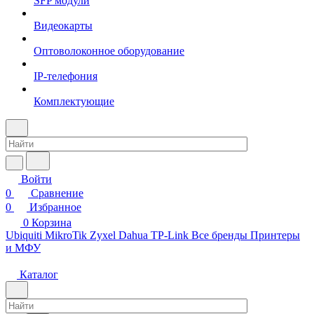
SFP модули
Видеокарты
Оптоволоконное оборудование
IP-телефония
Комплектующие
Войти
0
Сравнение
0
Избранное
0
Корзина
Ubiquiti
MikroTik
Zyxel
Dahua
TP-Link
Все бренды
Принтеры
и МФУ
Каталог