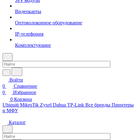
SFP модули
Видеокарты
Оптоволоконное оборудование
IP-телефония
Комплектующие
Войти
0
Сравнение
0
Избранное
0
Корзина
Ubiquiti
MikroTik
Zyxel
Dahua
TP-Link
Все бренды
Принтеры
и МФУ
Каталог