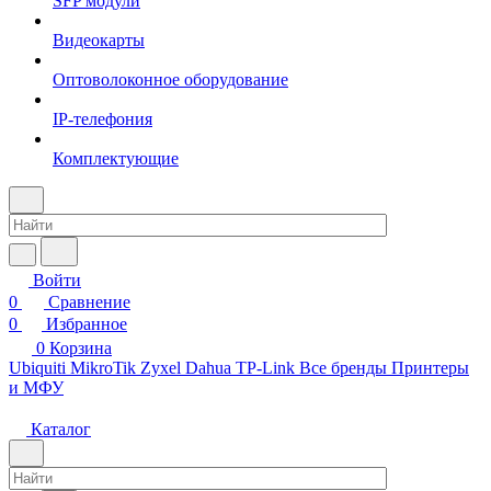
SFP модули
Видеокарты
Оптоволоконное оборудование
IP-телефония
Комплектующие
Войти
0
Сравнение
0
Избранное
0
Корзина
Ubiquiti
MikroTik
Zyxel
Dahua
TP-Link
Все бренды
Принтеры
и МФУ
Каталог