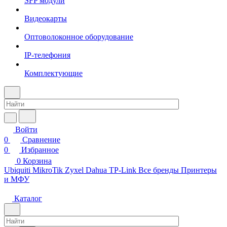
SFP модули
Видеокарты
Оптоволоконное оборудование
IP-телефония
Комплектующие
Войти
0
Сравнение
0
Избранное
0
Корзина
Ubiquiti
MikroTik
Zyxel
Dahua
TP-Link
Все бренды
Принтеры
и МФУ
Каталог