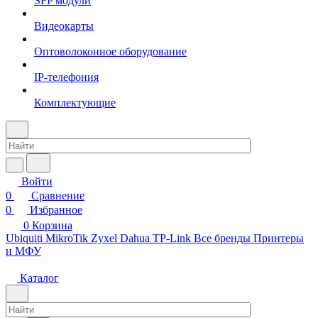
SFP модули
Видеокарты
Оптоволоконное оборудование
IP-телефония
Комплектующие
Войти
0
Сравнение
0
Избранное
0
Корзина
Ubiquiti
MikroTik
Zyxel
Dahua
TP-Link
Все бренды
Принтеры
и МФУ
Каталог