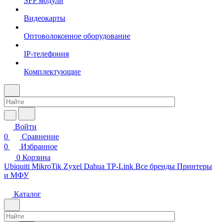
SFP модули
Видеокарты
Оптоволоконное оборудование
IP-телефония
Комплектующие
Войти
0
Сравнение
0
Избранное
0
Корзина
Ubiquiti
MikroTik
Zyxel
Dahua
TP-Link
Все бренды
Принтеры
и МФУ
Каталог