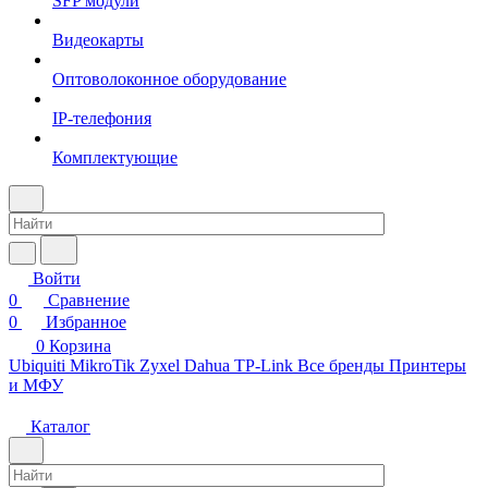
SFP модули
Видеокарты
Оптоволоконное оборудование
IP-телефония
Комплектующие
Войти
0
Сравнение
0
Избранное
0
Корзина
Ubiquiti
MikroTik
Zyxel
Dahua
TP-Link
Все бренды
Принтеры
и МФУ
Каталог