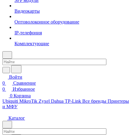
SFP модули
Видеокарты
Оптоволоконное оборудование
IP-телефония
Комплектующие
Войти
0
Сравнение
0
Избранное
0
Корзина
Ubiquiti
MikroTik
Zyxel
Dahua
TP-Link
Все бренды
Принтеры
и МФУ
Каталог