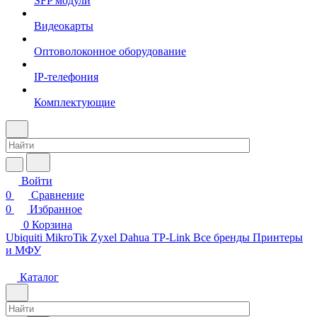
SFP модули
Видеокарты
Оптоволоконное оборудование
IP-телефония
Комплектующие
Войти
0
Сравнение
0
Избранное
0
Корзина
Ubiquiti
MikroTik
Zyxel
Dahua
TP-Link
Все бренды
Принтеры
и МФУ
Каталог