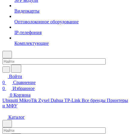
SFP модули
Видеокарты
Оптоволоконное оборудование
IP-телефония
Комплектующие
Войти
0
Сравнение
0
Избранное
0
Корзина
Ubiquiti
MikroTik
Zyxel
Dahua
TP-Link
Все бренды
Принтеры
и МФУ
Каталог