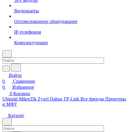
SFP модули
Видеокарты
Оптоволоконное оборудование
IP-телефония
Комплектующие
Войти
0
Сравнение
0
Избранное
0
Корзина
Ubiquiti
MikroTik
Zyxel
Dahua
TP-Link
Все бренды
Принтеры
и МФУ
Каталог