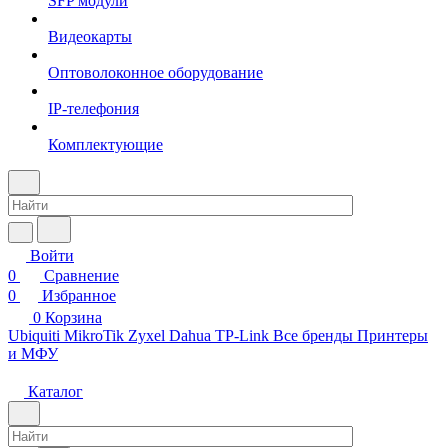
SFP модули
Видеокарты
Оптоволоконное оборудование
IP-телефония
Комплектующие
Войти
0
Сравнение
0
Избранное
0
Корзина
Ubiquiti
MikroTik
Zyxel
Dahua
TP-Link
Все бренды
Принтеры
и МФУ
Каталог