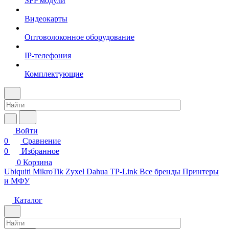
SFP модули
Видеокарты
Оптоволоконное оборудование
IP-телефония
Комплектующие
Войти
0
Сравнение
0
Избранное
0
Корзина
Ubiquiti
MikroTik
Zyxel
Dahua
TP-Link
Все бренды
Принтеры
и МФУ
Каталог