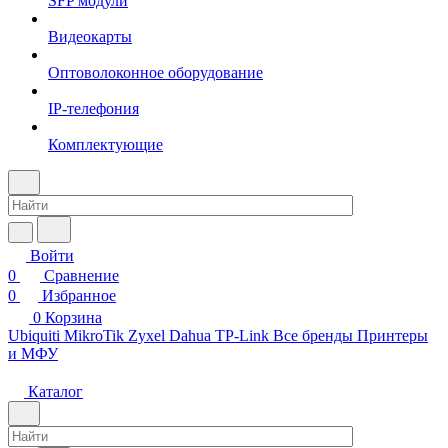
SFP модули
Видеокарты
Оптоволоконное оборудование
IP-телефония
Комплектующие
Войти
0
Сравнение
0
Избранное
0
Корзина
Ubiquiti
MikroTik
Zyxel
Dahua
TP-Link
Все бренды
Принтеры
и МФУ
Каталог