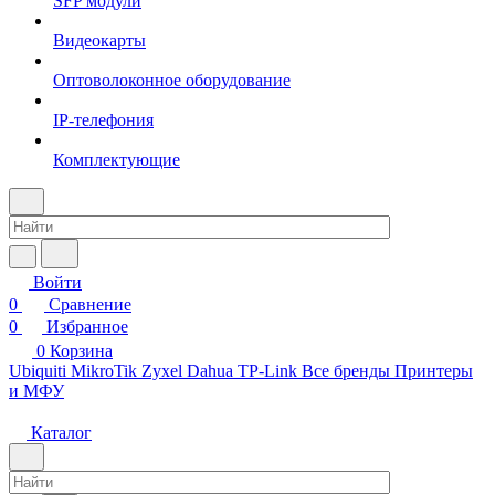
SFP модули
Видеокарты
Оптоволоконное оборудование
IP-телефония
Комплектующие
Войти
0
Сравнение
0
Избранное
0
Корзина
Ubiquiti
MikroTik
Zyxel
Dahua
TP-Link
Все бренды
Принтеры
и МФУ
Каталог