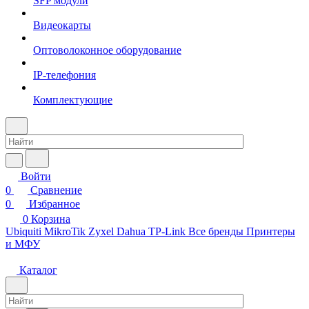
SFP модули
Видеокарты
Оптоволоконное оборудование
IP-телефония
Комплектующие
Войти
0
Сравнение
0
Избранное
0
Корзина
Ubiquiti
MikroTik
Zyxel
Dahua
TP-Link
Все бренды
Принтеры
и МФУ
Каталог