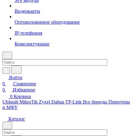
SFP модули
Видеокарты
Оптоволоконное оборудование
IP-телефония
Комплектующие
Войти
0
Сравнение
0
Избранное
0
Корзина
Ubiquiti
MikroTik
Zyxel
Dahua
TP-Link
Все бренды
Принтеры
и МФУ
Каталог