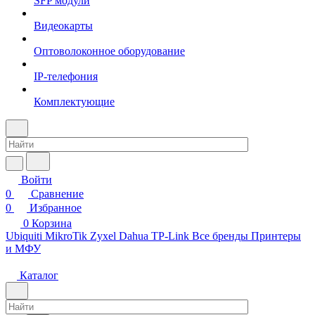
SFP модули
Видеокарты
Оптоволоконное оборудование
IP-телефония
Комплектующие
Войти
0
Сравнение
0
Избранное
0
Корзина
Ubiquiti
MikroTik
Zyxel
Dahua
TP-Link
Все бренды
Принтеры
и МФУ
Каталог