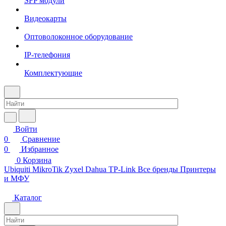
SFP модули
Видеокарты
Оптоволоконное оборудование
IP-телефония
Комплектующие
Войти
0
Сравнение
0
Избранное
0
Корзина
Ubiquiti
MikroTik
Zyxel
Dahua
TP-Link
Все бренды
Принтеры
и МФУ
Каталог