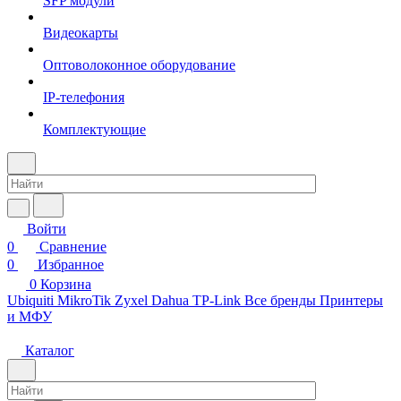
SFP модули
Видеокарты
Оптоволоконное оборудование
IP-телефония
Комплектующие
Войти
0
Сравнение
0
Избранное
0
Корзина
Ubiquiti
MikroTik
Zyxel
Dahua
TP-Link
Все бренды
Принтеры
и МФУ
Каталог