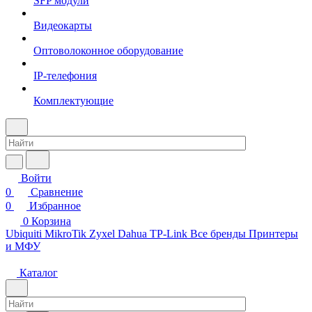
SFP модули
Видеокарты
Оптоволоконное оборудование
IP-телефония
Комплектующие
Войти
0
Сравнение
0
Избранное
0
Корзина
Ubiquiti
MikroTik
Zyxel
Dahua
TP-Link
Все бренды
Принтеры
и МФУ
Каталог