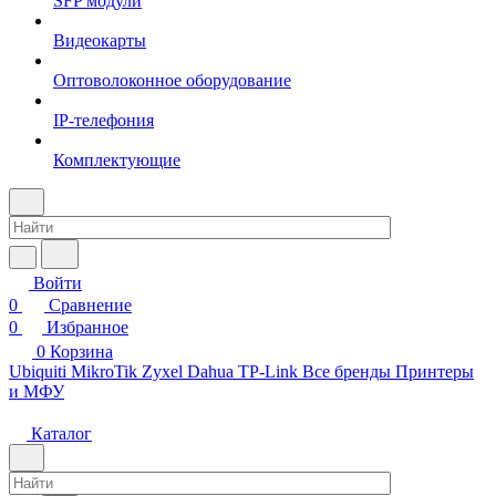
SFP модули
Видеокарты
Оптоволоконное оборудование
IP-телефония
Комплектующие
Войти
0
Сравнение
0
Избранное
0
Корзина
Ubiquiti
MikroTik
Zyxel
Dahua
TP-Link
Все бренды
Принтеры
и МФУ
Каталог