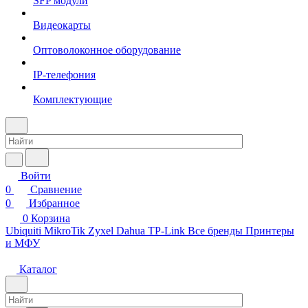
SFP модули
Видеокарты
Оптоволоконное оборудование
IP-телефония
Комплектующие
Войти
0
Сравнение
0
Избранное
0
Корзина
Ubiquiti
MikroTik
Zyxel
Dahua
TP-Link
Все бренды
Принтеры
и МФУ
Каталог