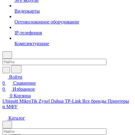
SFP модули
Видеокарты
Оптоволоконное оборудование
IP-телефония
Комплектующие
Войти
0
Сравнение
0
Избранное
0
Корзина
Ubiquiti
MikroTik
Zyxel
Dahua
TP-Link
Все бренды
Принтеры
и МФУ
Каталог