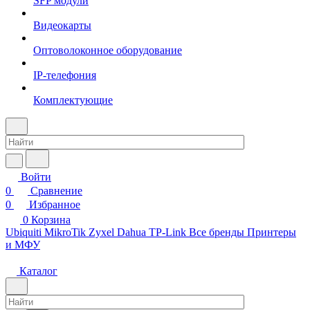
SFP модули
Видеокарты
Оптоволоконное оборудование
IP-телефония
Комплектующие
Войти
0
Сравнение
0
Избранное
0
Корзина
Ubiquiti
MikroTik
Zyxel
Dahua
TP-Link
Все бренды
Принтеры
и МФУ
Каталог