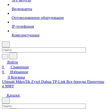
SFP модули
Видеокарты
Оптоволоконное оборудование
IP-телефония
Комплектующие
Войти
0
Сравнение
0
Избранное
0
Корзина
Ubiquiti
MikroTik
Zyxel
Dahua
TP-Link
Все бренды
Принтеры
и МФУ
Каталог