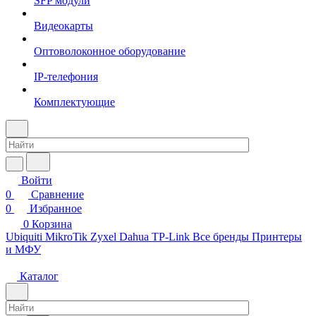
SFP модули
Видеокарты
Оптоволоконное оборудование
IP-телефония
Комплектующие
Войти
0
Сравнение
0
Избранное
0
Корзина
Ubiquiti
MikroTik
Zyxel
Dahua
TP-Link
Все бренды
Принтеры
и МФУ
Каталог