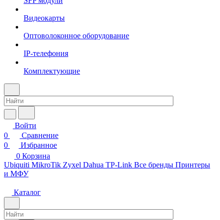
SFP модули
Видеокарты
Оптоволоконное оборудование
IP-телефония
Комплектующие
Войти
0
Сравнение
0
Избранное
0
Корзина
Ubiquiti
MikroTik
Zyxel
Dahua
TP-Link
Все бренды
Принтеры
и МФУ
Каталог