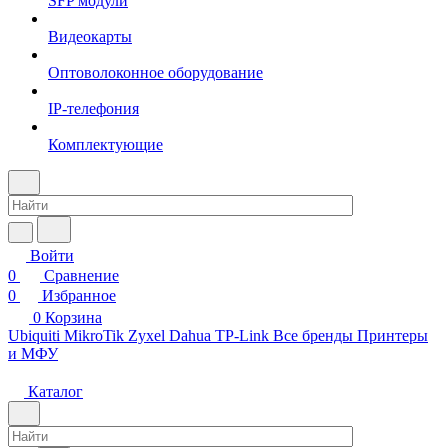
SFP модули
Видеокарты
Оптоволоконное оборудование
IP-телефония
Комплектующие
Войти
0
Сравнение
0
Избранное
0
Корзина
Ubiquiti
MikroTik
Zyxel
Dahua
TP-Link
Все бренды
Принтеры
и МФУ
Каталог