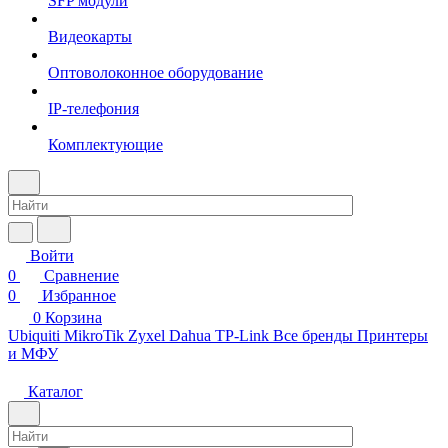
SFP модули
Видеокарты
Оптоволоконное оборудование
IP-телефония
Комплектующие
Войти
0
Сравнение
0
Избранное
0
Корзина
Ubiquiti
MikroTik
Zyxel
Dahua
TP-Link
Все бренды
Принтеры
и МФУ
Каталог