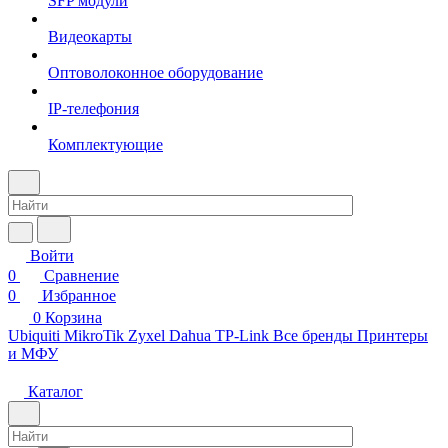
SFP модули
Видеокарты
Оптоволоконное оборудование
IP-телефония
Комплектующие
Войти
0
Сравнение
0
Избранное
0
Корзина
Ubiquiti
MikroTik
Zyxel
Dahua
TP-Link
Все бренды
Принтеры
и МФУ
Каталог