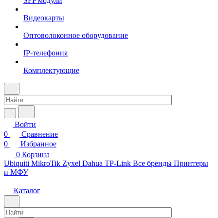
SFP модули
Видеокарты
Оптоволоконное оборудование
IP-телефония
Комплектующие
Войти
0
Сравнение
0
Избранное
0
Корзина
Ubiquiti
MikroTik
Zyxel
Dahua
TP-Link
Все бренды
Принтеры
и МФУ
Каталог