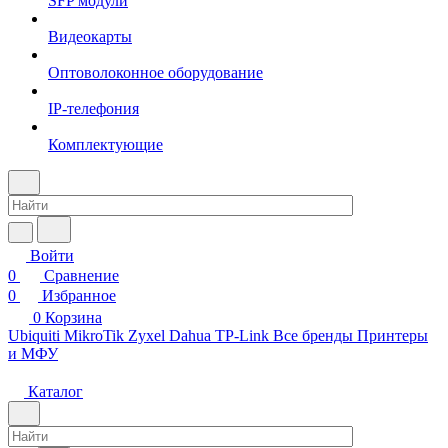
SFP модули
Видеокарты
Оптоволоконное оборудование
IP-телефония
Комплектующие
Войти
0
Сравнение
0
Избранное
0
Корзина
Ubiquiti
MikroTik
Zyxel
Dahua
TP-Link
Все бренды
Принтеры
и МФУ
Каталог