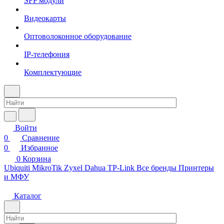
SFP модули
Видеокарты
Оптоволоконное оборудование
IP-телефония
Комплектующие
Войти
0
Сравнение
0
Избранное
0
Корзина
Ubiquiti
MikroTik
Zyxel
Dahua
TP-Link
Все бренды
Принтеры
и МФУ
Каталог