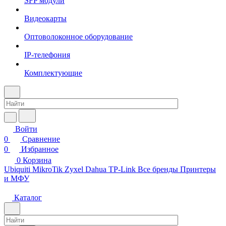
SFP модули
Видеокарты
Оптоволоконное оборудование
IP-телефония
Комплектующие
Войти
0
Сравнение
0
Избранное
0
Корзина
Ubiquiti
MikroTik
Zyxel
Dahua
TP-Link
Все бренды
Принтеры
и МФУ
Каталог