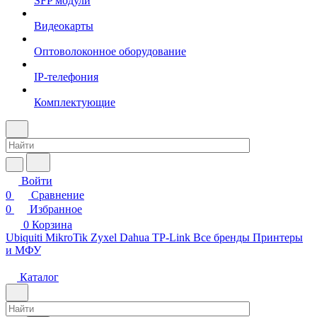
SFP модули
Видеокарты
Оптоволоконное оборудование
IP-телефония
Комплектующие
Войти
0
Сравнение
0
Избранное
0
Корзина
Ubiquiti
MikroTik
Zyxel
Dahua
TP-Link
Все бренды
Принтеры
и МФУ
Каталог