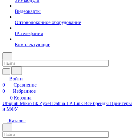
SFP модули
Видеокарты
Оптоволоконное оборудование
IP-телефония
Комплектующие
Войти
0
Сравнение
0
Избранное
0
Корзина
Ubiquiti
MikroTik
Zyxel
Dahua
TP-Link
Все бренды
Принтеры
и МФУ
Каталог