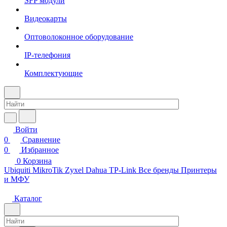
SFP модули
Видеокарты
Оптоволоконное оборудование
IP-телефония
Комплектующие
Войти
0
Сравнение
0
Избранное
0
Корзина
Ubiquiti
MikroTik
Zyxel
Dahua
TP-Link
Все бренды
Принтеры
и МФУ
Каталог