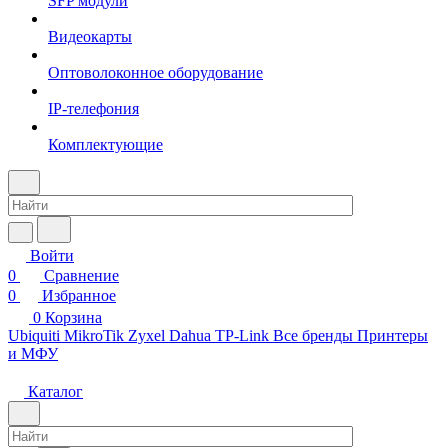
SFP модули
Видеокарты
Оптоволоконное оборудование
IP-телефония
Комплектующие
Войти
0
Сравнение
0
Избранное
0
Корзина
Ubiquiti
MikroTik
Zyxel
Dahua
TP-Link
Все бренды
Принтеры
и МФУ
Каталог