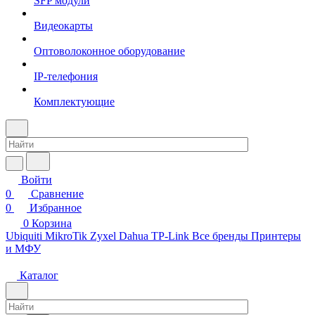
SFP модули
Видеокарты
Оптоволоконное оборудование
IP-телефония
Комплектующие
Войти
0
Сравнение
0
Избранное
0
Корзина
Ubiquiti
MikroTik
Zyxel
Dahua
TP-Link
Все бренды
Принтеры
и МФУ
Каталог